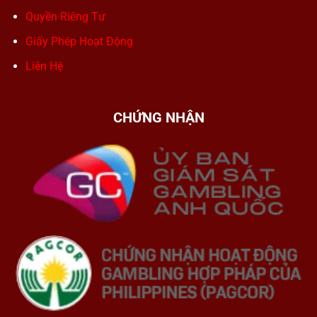
Quyền Riêng Tư
Giấy Phép Hoạt Động
Liên Hệ
CHỨNG NHẬN